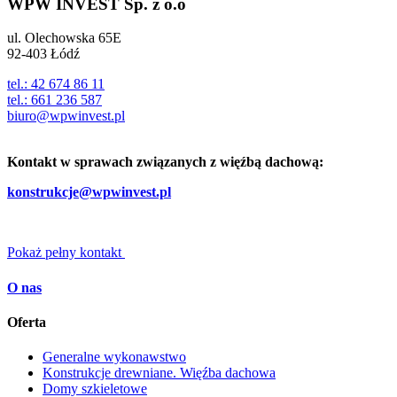
WPW INVEST Sp. z o.o
ul. Olechowska 65E
92-403 Łódź
tel.: 42 674 86 11
tel.: 661 236 587
biuro@wpwinvest.pl
Kontakt w sprawach związanych z więźbą dachową:
konstrukcje@wpwinvest.pl
Pokaż pełny kontakt
O nas
Oferta
Generalne wykonawstwo
Konstrukcje drewniane. Więźba dachowa
Domy szkieletowe