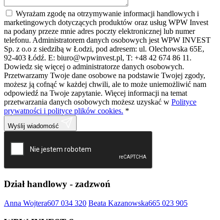
Wyrażam zgodę na otrzymywanie informacji handlowych i
marketingowych dotyczących produktów oraz usług WPW Invest
na podany przeze mnie adres poczty elektronicznej lub numer
telefonu. Administratorem danych osobowych jest WPW INVEST
Sp. z o.o z siedzibą w Łodzi, pod adresem: ul. Olechowska 65E,
92-403 Łódź. E: biuro@wpwinvest.pl, T: +48 42 674 86 11.
Dowiedz się więcej o administratorze danych osobowych.
Przetwarzamy Twoje dane osobowe na podstawie Twojej zgody,
możesz ją cofnąć w każdej chwili, ale to może uniemożliwić nam
odpowiedź na Twoje zapytanie. Więcej informacji na temat
przetwarzania danych osobowych możesz uzyskać w
Polityce
prywatności i polityce plików cookies.
*
Wyślij wiadomość
Dział handlowy -
zadzwoń
Anna Wojtera
607 034 320
Beata Kazanowska
665 023 905