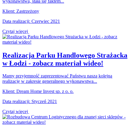
wykonawstwa, stała się faktem...
Klient: Zastrzeżony
Data realizacji: Czerwiec 2021
Czytaj więcej
Realizacja Parku Handlowego Strażacka
w Łodzi - zobacz materiał wideo!
Mamy przyjemność zaprezentować Państwu naszą kolejną
realizację w zakresie generalnego wykonawstwa...
Klient: Dream Home Invest sp. z o. o.
Data realizacji: Styczeń 2021
Czytaj więcej